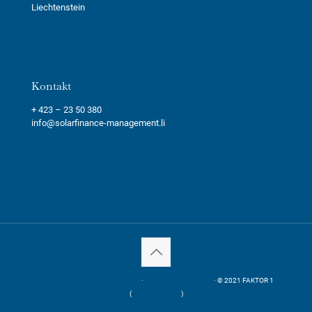
Liechtenstein
Kontakt
+ 423 – 23 50 380
info@solarfinance-management.li
Online Kontaktformular »
Impressum/Haftungsausschluss
·
Datenschutzerklärung
· © 2021 FAKTOR 1
(
www.faktor1.de
)