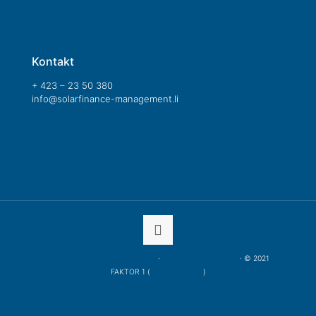
Kontakt
+ 423 – 23 50 380
info@solarfinance-management.li
Online Kontaktformular »
Impressum/Haftungsausschluss
·
Datenschutzerklärung
· © 2021
FAKTOR 1 (
www.faktor1.de
)